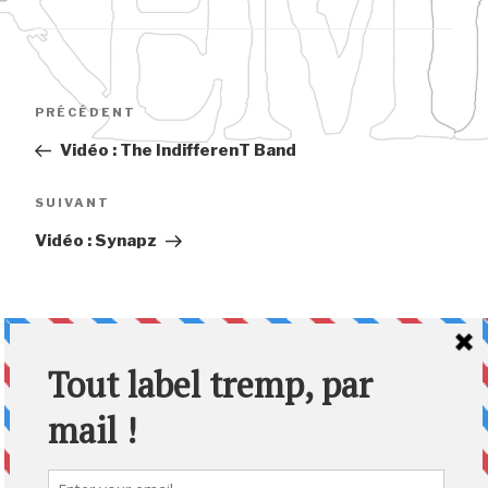
Navigation
Article
PRÉCÉDENT
de
précédent
Vidéo : The IndifferenT Band
l’article
Article
SUIVANT
suivant
Vidéo : Synapz
CONTACTEZ NOUS :
Via notre interface en ligne