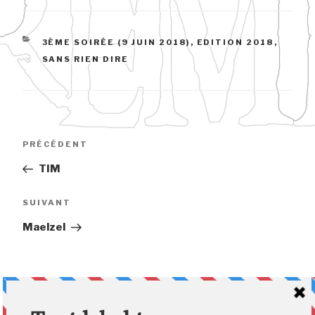
CATÉGORIES
3ÈME SOIRÉE (9 JUIN 2018)
,
EDITION 2018
,
SANS RIEN DIRE
Navigation
Article
PRÉCÉDENT
de
précédent
TIM
l’article
Article
SUIVANT
suivant
Maelzel