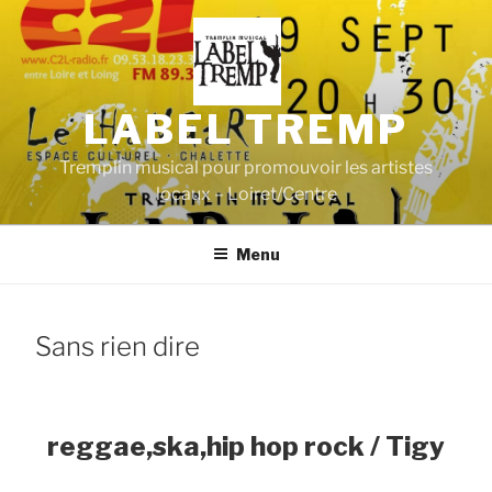
Aller
au
contenu
principal
LABEL TREMP
Tremplin musical pour promouvoir les artistes
locaux – Loiret/Centre
Menu
Sans rien dire
reggae,ska,hip hop rock / Tigy