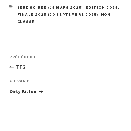
CATÉGORIES
1ERE SOIRÉE (15 MARS 2025)
,
EDITION 2025
,
FINALE 2025 (20 SEPTEMBRE 2025)
,
NON
CLASSÉ
Navigation
Article
PRÉCÉDENT
de
précédent
TTG
l’article
Article
SUIVANT
suivant
Dirty Kitten