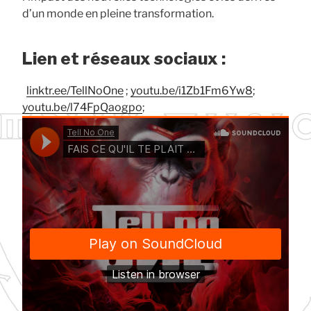
d’un monde en pleine transformation.​
Lien et réseaux sociaux :
linktr.ee/TellNoOne
;
youtu.be/i1Zb1Fm6Yw8
;
youtu.be/l74FpQaogpo
;