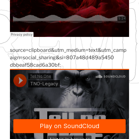
source=clipboard&utm_medium=text&utm_camp
aign=social_sharing&si=807a48d489a5450
dbbeaf58cad6a30bf: