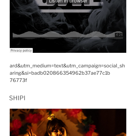
ard&utm_medium=text&utm_campaign=social_sh
aring&si=badb020866354962b37ae77c1b
76773f
SHIPI