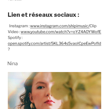
Lien et réseaux sociaux :
Instagram :
www.instagram.com/shipimusic/​
Clip
Video :
www.youtube.com/watch?v=oYZ4AOYWofE​
Spotify :
open.spotify.com/artist/5KL364s5vaoICpeEwPofId
?
Nina