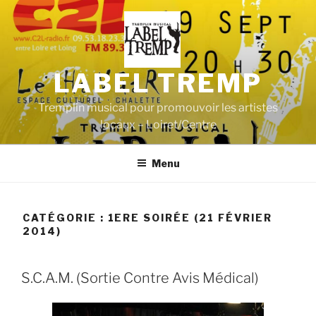
Aller
au
contenu
principal
LABEL TREMP
Tremplin musical pour promouvoir les artistes
locaux – Loiret/Centre
Menu
CATÉGORIE :
1ERE SOIRÉE (21 FÉVRIER
2014)
S.C.A.M. (Sortie Contre Avis Médical)