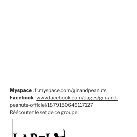
Myspace
:
fr.myspace.com/ginandpeanuts
Facebook
:
www.facebook.com/pages/gin-and-
peanuts-officiel/187915064611712
7
Réécoutez le set de ce groupe :