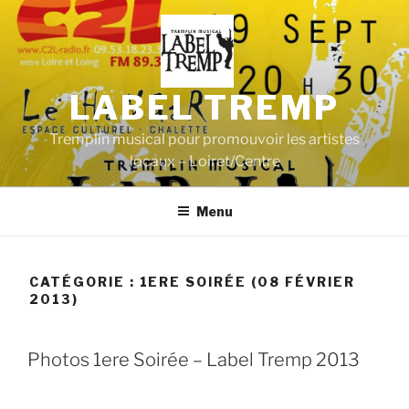
Aller
au
contenu
principal
LABEL TREMP
Tremplin musical pour promouvoir les artistes
locaux – Loiret/Centre
Menu
CATÉGORIE :
1ERE SOIRÉE (08 FÉVRIER
2013)
Photos 1ere Soirée – Label Tremp 2013