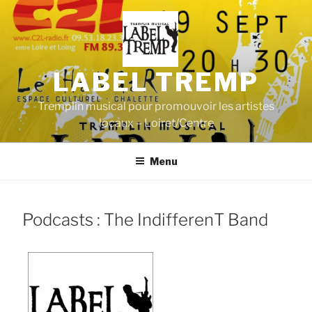
Aller
au
contenu
principal
LABEL TREMP
Tremplin musical pour promouvoir les artistes
locaux – Loiret/Centre
Menu
Podcasts : The IndifferenT Band