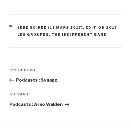
CATÉGORIES
1ÈRE SOIRÉE (11 MARS 2017)
,
EDITION 2017
,
LES GROUPES
,
THE INDIFFERENT BAND
Navigation
Article
PRÉCÉDENT
de
précédent
Podcasts : Synapz
l’article
Article
SUIVANT
suivant
Podcasts : Arno Walden