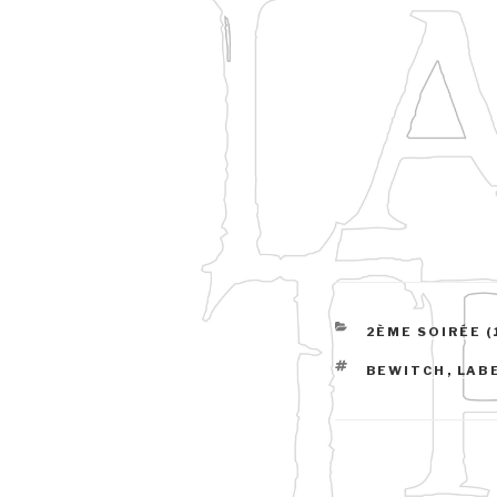
CATÉGORIES
2ÈME SOIRÉE (
ÉTIQUETTES
BEWITCH
,
LAB
Navigation