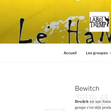
Aller
au
contenu
principal
Accueil
Les groupes
Bewitch
Bewitch
est une form
groupe s’est déjà prod