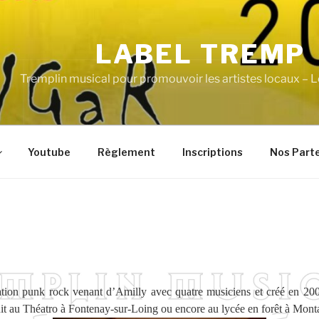
LABEL TREMP
Tremplin musical pour promouvoir les artistes locaux – L
Youtube
Règlement
Inscriptions
Nos Part
ation punk rock venant d’Amilly avec quatre musiciens et créé en 200
uit au Théatro à Fontenay-sur-Loing ou encore au lycée en forêt à Monta