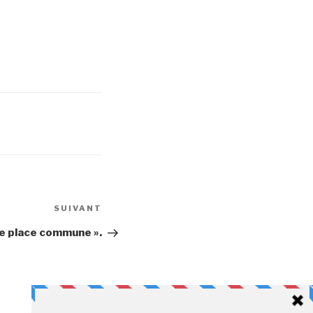
Article
SUIVANT
suivant
te place commune ».