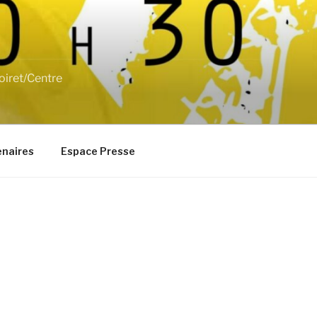
oiret/Centre
enaires
Espace Presse