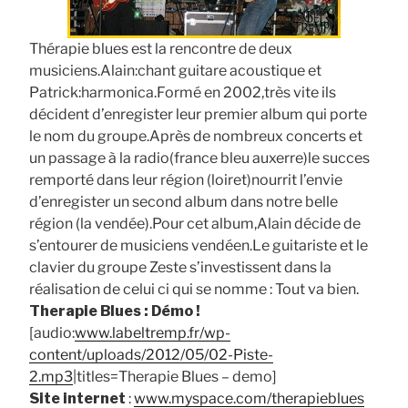
Thérapie blues est la rencontre de deux
musiciens.Alain:chant guitare acoustique et
Patrick:harmonica.Formé en 2002,très vite ils
décident d’enregister leur premier album qui porte
le nom du groupe.Après de nombreux concerts et
un passage à la radio(france bleu auxerre)le succes
remporté dans leur région (loiret)nourrit l’envie
d’enregister un second album dans notre belle
région (la vendée).Pour cet album,Alain décide de
s’entourer de musiciens vendéen.Le guitariste et le
clavier du groupe Zeste s’investissent dans la
réalisation de celui ci qui se nomme : Tout va bien.
Therapie Blues : Démo !
[audio:
www.labeltremp.fr/wp-
content/uploads/2012/05/02-Piste-
2.mp3
|titles=Therapie Blues – demo]
Site internet
:
www.myspace.com/therapieblues