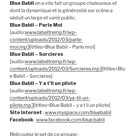
Blue Babil
en a vite fait un groupe chaleureux et
dont la dynamique et la générosité sur scène a
séduit un large et varié public.
Blue Babil – Parle Moi
[audio:
www.labeltremp.fr/wp-
content/uploads/2012/03/parle-
moi.mp3
|titles=Blue Babil – Parle moi]
Blue Babil – Sorcieres
[audio:
www.labeltremp.fr/wp-
content/uploads/2012/03/Sorcieres.mp3
|titles=Blu
e Babil – Sorcieres]
Blue Babil – Y a t’il un pilote
[audio:
www.labeltremp.fr/wp-
content/uploads/2012/03/ya-til-un-
pilote.mp3
|titles=Blue Babil – y a t il un pilote]
Site internet
:
www.myspace.com/bluebabil
Facebook
:
www.facebook.com/blue.babil
Réécoutez le set de ce groupe :