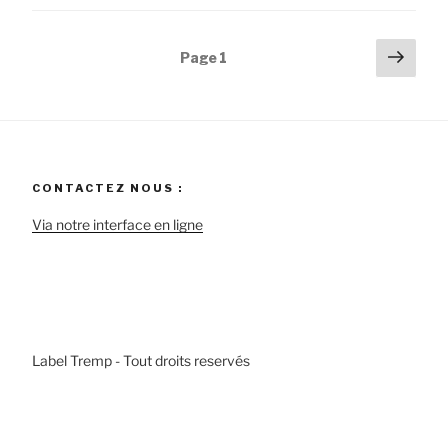
Pagination
Pag
Page
1
suiv
des
publications
CONTACTEZ NOUS :
Via notre interface en ligne
Label Tremp - Tout droits reservés