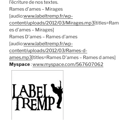
l’écriture de nos textes.
Rames d’ames – Mirages
[audio:
www.labeltremp.fr/wp-
content/uploads/2012/03/Mirages.mp3
|titles=Ram
es d’ames – Mirages]
Rames D’ames – Rames d’ames
[audio:
www.labeltremp.fr/wp-
content/uploads/2012/03/Rames-d-
ames.mp3
|titles=Rames D’ames – Rames d ames]
Myspace
:
www.myspace.com/567607062