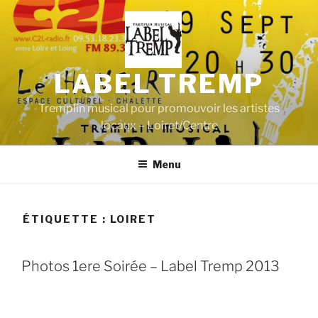
Aller
au
contenu
principal
LABEL TREMP
Tremplin musical pour promouvoir les artistes
locaux – Loiret/Centre
Menu
ÉTIQUETTE :
LOIRET
Photos 1ere Soirée – Label Tremp 2013