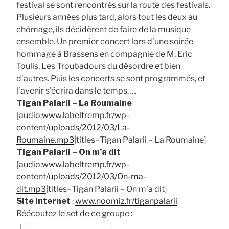
festival se sont rencontrés sur la route des festivals.
Plusieurs années plus tard, alors tout les deux au
chômage, ils décidèrent de faire de la musique
ensemble. Un premier concert lors d’une soirée
hommage à Brassens en compagnie de M. Eric
Toulis, Les Troubadours du désordre et bien
d’autres. Puis les concerts se sont programmés, et
l’avenir s’écrira dans le temps…..
Tigan Palarii – La Roumaine
[audio:
www.labeltremp.fr/wp-
content/uploads/2012/03/La-
Roumaine.mp3
|titles=Tigan Palarii – La Roumaine]
Tigan Palarii – On m’a dit
[audio:
www.labeltremp.fr/wp-
content/uploads/2012/03/On-ma-
dit.mp3
|titles=Tigan Palarii – On m’a dit]
Site internet
:
www.noomiz.fr/tiganpalarii
Réécoutez le set de ce groupe :