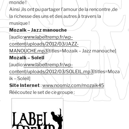
monde !
Ainsi ,ils ont pu partager l’amour de la rencontre ,de
la richesse des uns et des autres à travers la
musique !
Mozaik – Jazz manouche
[audio:
www.labeltremp.fr/wp-
content/uploads/2012/03/JAZZ-
MANOUCHE.mp3
|titles=Mozaik – Jazz manouche]
Mozaik – Soleil
[audio:
www.labeltremp.fr/wp-
content/uploads/2012/03/SOLEIL.mp3
|titles=Moza
ik – Soleil]
Site internet
:
www.noomiz.com/mozaik45
Réécoutez le set de ce groupe :