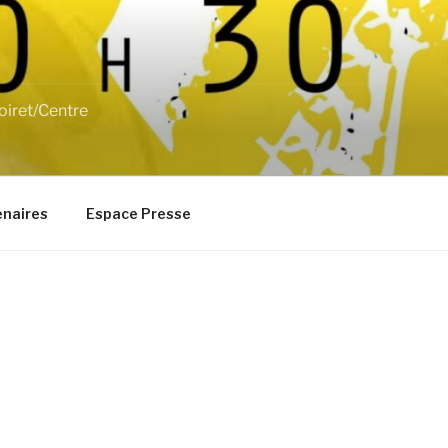
oiret/Centre
enaires
Espace Presse