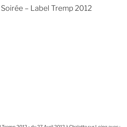
Soirée – Label Tremp 2012
 Tremp 2012 » du 27 Avril 2012 à Chalette sur Loing avec :