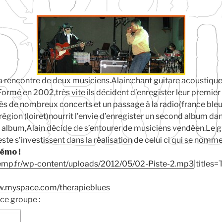
la rencontre de deux musiciens.Alain:chant guitare acoustique
ormé en 2002,très vite ils décident d’enregister leur premier
 de nombreux concerts et un passage à la radio(france bleu
égion (loiret)nourrit l’envie d’enregister un second album dan
t album,Alain décide de s’entourer de musiciens vendéen.Le gui
ste s’investissent dans la réalisation de celui ci qui se nomme 
Démo !
emp.fr/wp-content/uploads/2012/05/02-Piste-2.mp3
|titles
.myspace.com/therapieblues
 ce groupe :