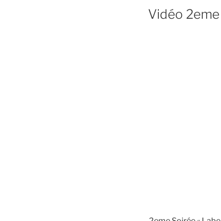
Vidéo 2eme 
2eme Soirée « Label