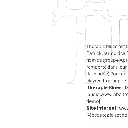
Thérapie blues est 
Patrick:harmonica.F
nom du groupe.Après
remporté dans leur r
(la vendée).Pour ce
clavier du groupe Ze
Therapie Blues : 
[audio:
www.labeltr
demo]
Site internet
:
www
Réécoutez le set de