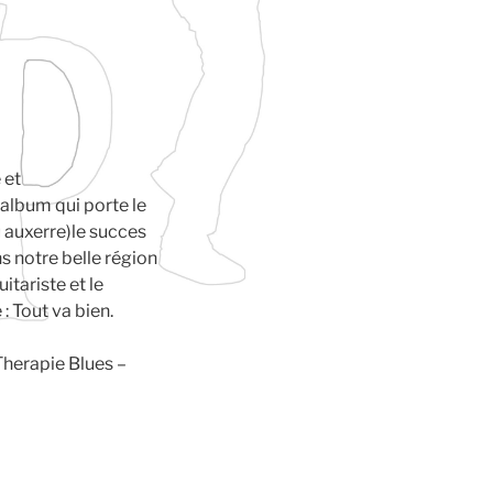
 et
 album qui porte le
 auxerre)le succes
s notre belle région
tariste et le
: Tout va bien.
=Therapie Blues –