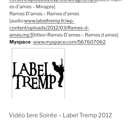
es d’ames – Mirages]
Rames D’ames – Rames d’ames
[audio:
www.labeltremp.fr/wp-
content/uploads/2012/03/Rames-d-
ames.mp3
|titles=Rames D’ames – Rames d ames]
Myspace
:
www.myspace.com/567607062
Vidéo 1ere Soirée – Label Tremp 2012