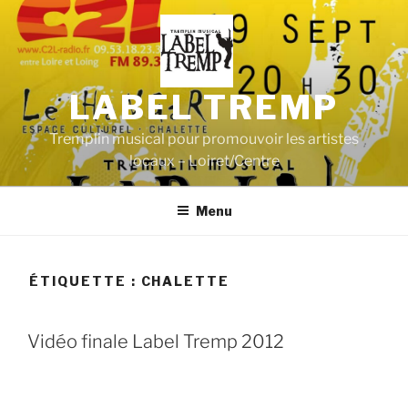
Aller
au
contenu
principal
LABEL TREMP
Tremplin musical pour promouvoir les artistes
locaux – Loiret/Centre
Menu
ÉTIQUETTE :
CHALETTE
Vidéo finale Label Tremp 2012