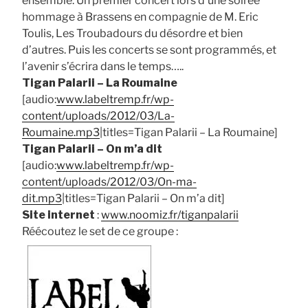
ensemble. Un premier concert lors d’une soirée
hommage à Brassens en compagnie de M. Eric
Toulis, Les Troubadours du désordre et bien
d’autres. Puis les concerts se sont programmés, et
l’avenir s’écrira dans le temps…..
Tigan Palarii – La Roumaine
[audio:
www.labeltremp.fr/wp-
content/uploads/2012/03/La-
Roumaine.mp3
|titles=Tigan Palarii – La Roumaine]
Tigan Palarii – On m’a dit
[audio:
www.labeltremp.fr/wp-
content/uploads/2012/03/On-ma-
dit.mp3
|titles=Tigan Palarii – On m’a dit]
Site internet
:
www.noomiz.fr/tiganpalarii
Réécoutez le set de ce groupe :