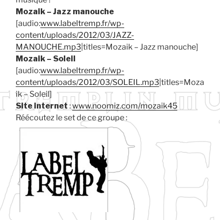
Mozaik – Jazz manouche
[audio:
www.labeltremp.fr/wp-
content/uploads/2012/03/JAZZ-
MANOUCHE.mp3
|titles=Mozaik – Jazz manouche]
Mozaik – Soleil
[audio:
www.labeltremp.fr/wp-
content/uploads/2012/03/SOLEIL.mp3
|titles=Moza
ik – Soleil]
Site internet
:
www.noomiz.com/mozaik45
Réécoutez le set de ce groupe :