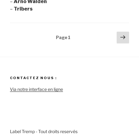
–
Arno Walden
–
Tribers
Pagination
Pag
Page
1
suiv
des
publications
CONTACTEZ NOUS :
Via notre interface en ligne
Label Tremp - Tout droits reservés