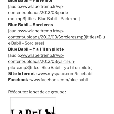
Blue Babil – Parle Moi
[audio:
www.labeltremp.fr/wp-
content/uploads/2012/03/parle-
moi.mp3
|titles=Blue Babil – Parle moi]
Blue Babil – Sorcieres
[audio:
www.labeltremp.fr/wp-
content/uploads/2012/03/Sorcieres.mp3
|titles=Blu
e Babil – Sorcieres]
Blue Babil – Y a t’il un pilote
[audio:
www.labeltremp.fr/wp-
content/uploads/2012/03/ya-til-un-
pilote.mp3
|titles=Blue Babil – y a t il un pilote]
Site internet
:
www.myspace.com/bluebabil
Facebook
:
www.facebook.com/blue.babil
Réécoutez le set de ce groupe :