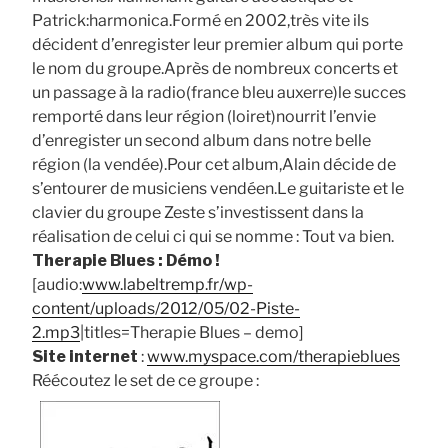
Patrick:harmonica.Formé en 2002,très vite ils
décident d’enregister leur premier album qui porte
le nom du groupe.Après de nombreux concerts et
un passage à la radio(france bleu auxerre)le succes
remporté dans leur région (loiret)nourrit l’envie
d’enregister un second album dans notre belle
région (la vendée).Pour cet album,Alain décide de
s’entourer de musiciens vendéen.Le guitariste et le
clavier du groupe Zeste s’investissent dans la
réalisation de celui ci qui se nomme : Tout va bien.
Therapie Blues : Démo !
[audio:
www.labeltremp.fr/wp-
content/uploads/2012/05/02-Piste-
2.mp3
|titles=Therapie Blues – demo]
Site internet
:
www.myspace.com/therapieblues
Réécoutez le set de ce groupe :