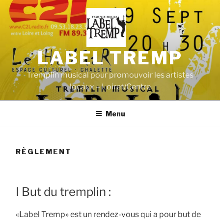
Aller
au
contenu
principal
LABEL TREMP
Tremplin musical pour promouvoir les artistes
locaux – Loiret/Centre
Menu
RÈGLEMENT
I But du tremplin :
«Label Tremp» est un rendez-vous qui a pour but de