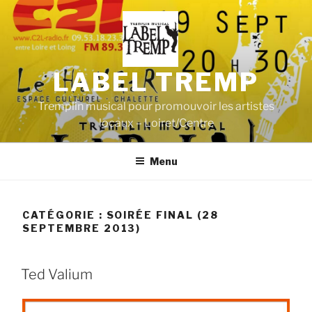
Aller
au
contenu
principal
LABEL TREMP
Tremplin musical pour promouvoir les artistes
locaux – Loiret/Centre
Menu
CATÉGORIE :
SOIRÉE FINAL (28
SEPTEMBRE 2013)
Ted Valium