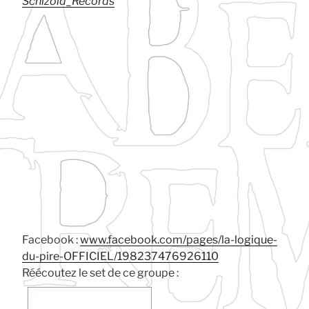
Schizoid_Records
Facebook :
www.facebook.com/pages/la-logique-
du-pire-OFFICIEL/198237476926110
Réécoutez le set de ce groupe :